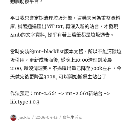
動腦筋換平台。
平日我只會定期清理垃圾迴響，這幾天因為重整資料
庫, 試著通過匯出MT.txt, 再灌入新的站台，才發現
4mb的文字資料, 幾乎有著上萬筆都是垃圾通告。
當時安裝的mt-blacklist版本太舊，所以不能清除垃
圾引用，更新成新版後, 從晚上10:00清理到凌晨
2:00, 還沒清理完。不過匯出量己降至700k左右，今
天做完後更降至300K, 可以開始搬遷主站台了
作法預定：mt-2.661 -> mt-2.661新站台 ->
lifetype 1.0.3
作
發
分
jacklo
2006-04-13
資訊生活誌
者
佈
類
日