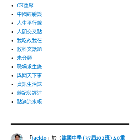
CK重聚
中國經驗談
人生平行線
人間交叉點
我吃故我在
教科文話題
未分類
職場求生錄
與聞天下事
資訊生活誌
雜記與評述
點滴流水帳
「
jacklo
」於〈
建國中學 (37屆102班) 40重