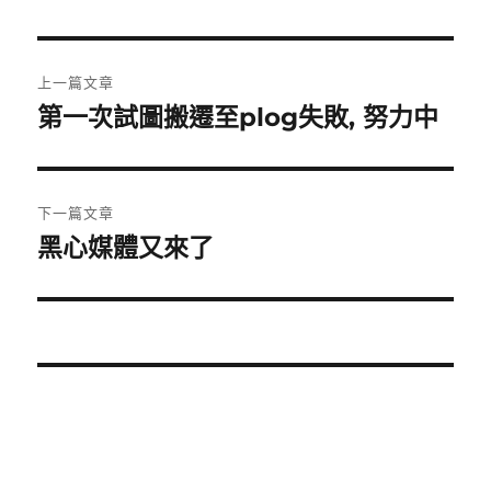
文
上一篇文章
章
第一次試圖搬遷至plog失敗, 努力中
上
一
導
篇
覽
文
下一篇文章
章:
黑心媒體又來了
下
一
篇
文
章: