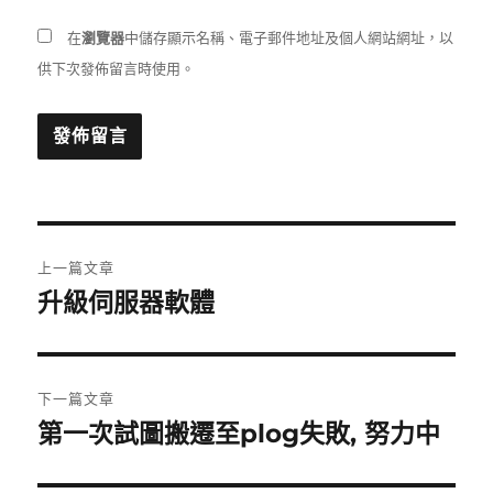
在
瀏覽器
中儲存顯示名稱、電子郵件地址及個人網站網址，以
供下次發佈留言時使用。
文
上一篇文章
章
升級伺服器軟體
上
一
導
篇
覽
文
下一篇文章
章:
第一次試圖搬遷至plog失敗, 努力中
下
一