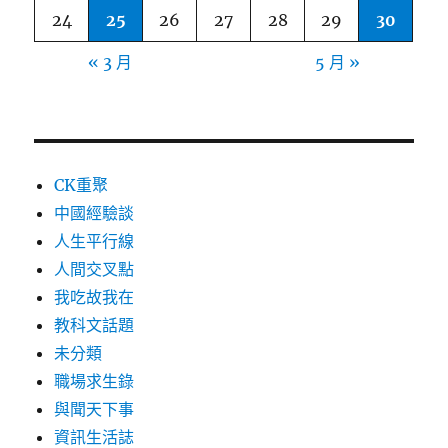
24
25
26
27
28
29
30
« 3 月
5 月 »
CK重聚
中國經驗談
人生平行線
人間交叉點
我吃故我在
教科文話題
未分類
職場求生錄
與聞天下事
資訊生活誌