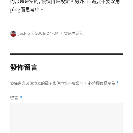
內部還是空的, 慢慢再來設定。另外, 正為要不要改用
plog而思考中。
作
發
分
jacklo
2006-04-04
資訊生活誌
者
佈
類
日
期:
發佈留言
發佈留言必須填寫的電子郵件地址不會公開。
必填欄位標示為
*
留言
*