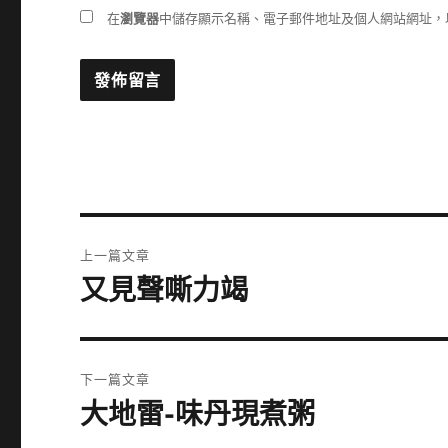
在
瀏覽器
中儲存顯示名稱、電子郵件地址及個人網站網址，
文
上一篇文章
章
又見聲嘶力竭
上
一
導
篇
覽
文
下一篇文章
章:
大地雷-味丹現煮粥
下
一