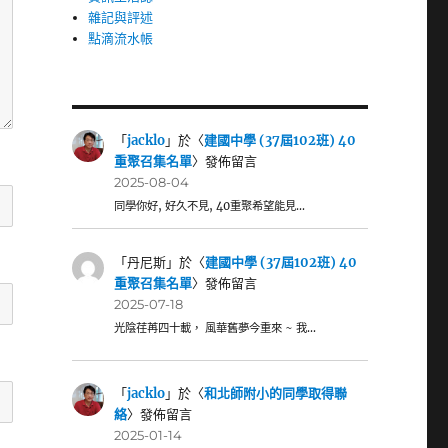
雜記與評述
點滴流水帳
「
jacklo
」於〈
建國中學 (37屆102班) 40
重聚召集名單
〉發佈留言
2025-08-04
同學你好, 好久不見, 40重聚希望能見…
「
丹尼斯
」於〈
建國中學 (37屆102班) 40
重聚召集名單
〉發佈留言
2025-07-18
光陰荏苒四十載， 風華舊夢今重來 ~ 我…
「
jacklo
」於〈
和北師附小的同學取得聯
絡
〉發佈留言
2025-01-14