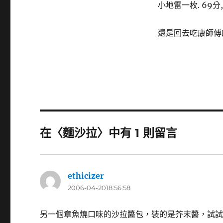
小地雷一枚. 69分
還是回去吃康師傅
在〈麵沙拉〉中有 1 則留言
ethicizer
表
2006-04-2018:56:58
示:
另一個章魚燒口味的沙拉醬包，裝的是芥末醬，試