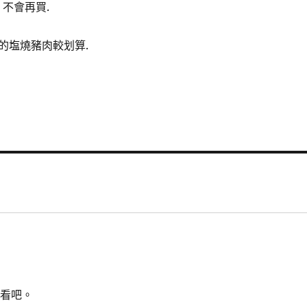
, 不會再買.
的塩燒豬肉較划算.
試看吧。