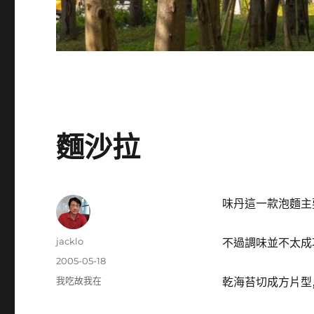
麵沙拉
味丹這一款泡麵主
作
jacklo
不過調味並不太成功
者
發
2005-05-18
佈
分
我吃故我在
乾海苔切成方片型,
日
類
期: