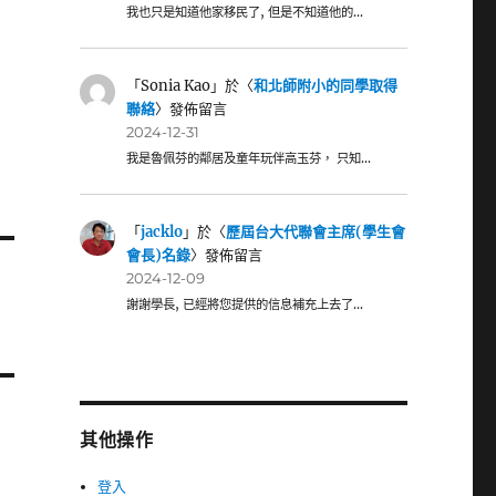
我也只是知道他家移民了, 但是不知道他的…
「
Sonia Kao
」於〈
和北師附小的同學取得
聯絡
〉發佈留言
2024-12-31
我是魯佩芬的鄰居及童年玩伴高玉芬， 只知…
「
jacklo
」於〈
歷屆台大代聯會主席(學生會
會長)名錄
〉發佈留言
2024-12-09
謝謝學長, 已經將您提供的信息補充上去了…
其他操作
登入