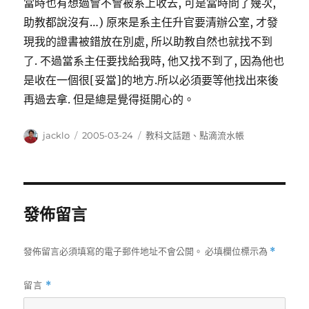
當時也有想過會不會被系上收去, 可是當時問了幾次,
助教都說沒有…) 原來是系主任升官要清辦公室, 才發
現我的證書被錯放在別處, 所以助教自然也就找不到
了. 不過當系主任要找給我時, 他又找不到了, 因為他也
是收在一個很[妥當]的地方.所以必須要等他找出來後
再過去拿. 但是總是覺得挺開心的。
作
發
分
jacklo
2005-03-24
教科文話題
、
點滴流水帳
者
佈
類
日
期:
發佈留言
發佈留言必須填寫的電子郵件地址不會公開。
必填欄位標示為
*
留言
*