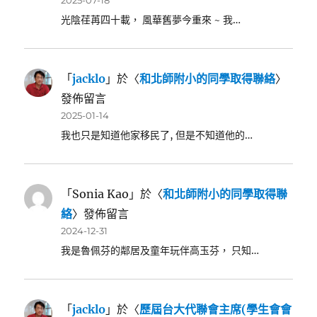
光陰荏苒四十載， 風華舊夢今重來 ~ 我…
「
jacklo
」於〈
和北師附小的同學取得聯絡
〉
發佈留言
2025-01-14
我也只是知道他家移民了, 但是不知道他的…
「
Sonia Kao
」於〈
和北師附小的同學取得聯
絡
〉發佈留言
2024-12-31
我是魯佩芬的鄰居及童年玩伴高玉芬， 只知…
「
jacklo
」於〈
歷屆台大代聯會主席(學生會會