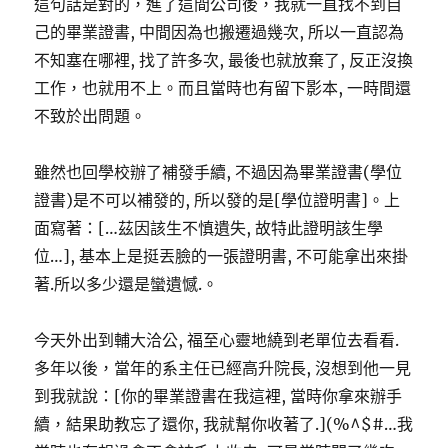
這句話是對的，進了這間公司後，我就一直找不到自
己的畢業證書, 中間因為也搬遷過幾次, 所以一直認為
不知塞在哪裡, 找了許多次, 最後也就放棄了, 反正沒換
工作，也就用不上。而且當時也有留下影本, 一時間還
不致於出問題。
雖然也回學校辦了補發手續, 不過因為畢業證書(學位
證書)是不可以補發的, 所以發的是[學位證明書]。上
面寫著：[…茲因該生不慎遺失, 故特此證明該生學
位…], 基本上是挺丟臉的一張證明書, 不可能拿出來掛
著.所以多少還是蠻遺憾.。
今天外出到輔大洽公, 福至心靈地繞到老單位去看看.
多年以後，當年的系主任已經高升院長, 沒想到他一見
到我就說：[你的畢業證書在我這裡, 當時你拿來辦手
續，結果助教忘了還你, 我就幫你收著了.](%^$#…我