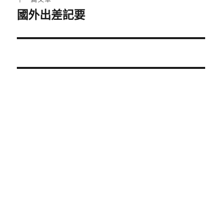
章:
國外出差記要
下
一
篇
文
章: