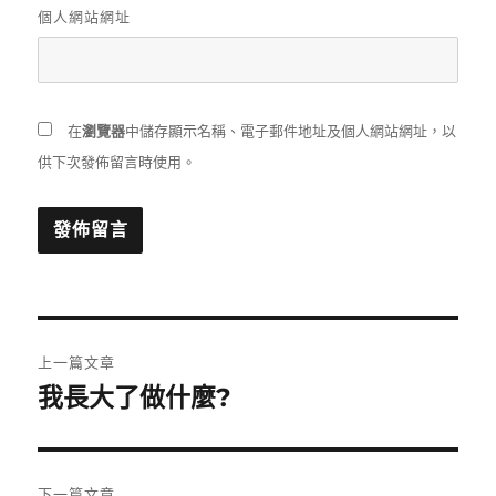
個人網站網址
在
瀏覽器
中儲存顯示名稱、電子郵件地址及個人網站網址，以
供下次發佈留言時使用。
文
上一篇文章
章
我長大了做什麼?
上
一
導
篇
覽
文
下一篇文章