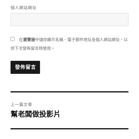
個人網站網址
在
瀏覽器
中儲存顯示名稱、電子郵件地址及個人網站網址，以
供下次發佈留言時使用。
文
上一篇文章
章
幫老闆做投影片
上
一
導
篇
覽