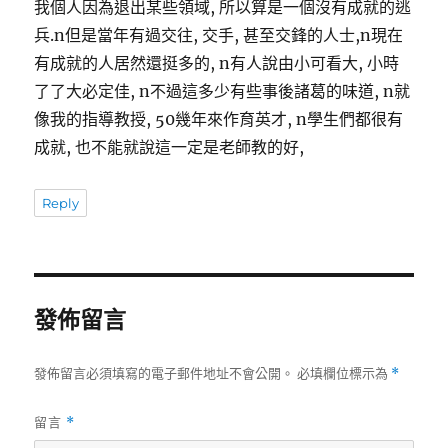
我個人因為退出某些領域, 所以算是一個沒有成就的逃
兵.n但是當年有過交往, 交手, 甚至交鋒的人士,n現在
有成就的人居然還挺多的, n有人說由小可看大, 小時
了了大必定佳, n不過這多少有些事後諸葛的味道, n就
像我的指導教授, 50幾年來作育英才, n學生們都很有
成就, 也不能就說這一定是老師教的好,
Reply
發佈留言
發佈留言必須填寫的電子郵件地址不會公開。
必填欄位標示為
*
留言
*