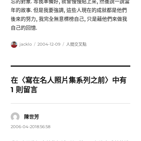
忘的對象. 等我準備好, 就會慢慢貼上來, 然後說一說當
年的故事. 但是我要強調, 這些人現在的成就都是他們
後來的努力, 我完全無意標榜自己, 只是藉他們來做我
自己的回憶.
作
發
分
jacklo
2004-12-09
人間交叉點
者
佈
類
日
期:
在〈寫在名人照片集系列之前〉中有
1 則留言
陳世芳
表
示:
2006-04-2018:56:58