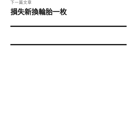
文
下一篇文章
章:
損失新換輪胎一枚
下
一
篇
文
章: