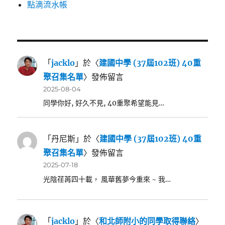
點滴流水帳
「
jacklo
」於〈
建國中學 (37屆102班) 40重
聚召集名單
〉發佈留言
2025-08-04
同學你好, 好久不見, 40重聚希望能見…
「
丹尼斯
」於〈
建國中學 (37屆102班) 40重
聚召集名單
〉發佈留言
2025-07-18
光陰荏苒四十載， 風華舊夢今重來 ~ 我…
「
jacklo
」於〈
和北師附小的同學取得聯絡
〉