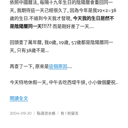
依照中國曆法, 每隔十九年生日的陰陽曆會重回同一
天, 我期待這一天己經很久了, 因為今年是我19×2=38
歲的生日.不過到今天我才發現,
今天我的生日居然不
是陰陽曆同一天!!!??
而是剛好差了一天….
回頭查了萬年曆, 我0歲, 19歲, 57歲都是陰陽曆同一
天, 只有38歲不是…
再查了一下, 原來是
這個原因
….
今天特地休假一天, 中午去吃西堤牛排, 小小做個慶祝..
〈38歲生日〉
閱讀全文
發
分
在
2004-09-20
點滴流水帳
有 1 則留言
佈
類
〈38
日
歲