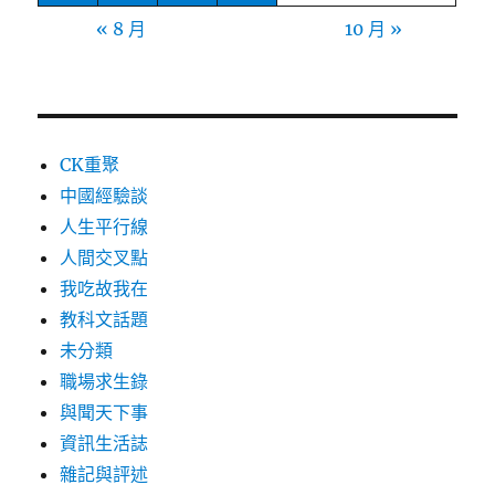
« 8 月
10 月 »
CK重聚
中國經驗談
人生平行線
人間交叉點
我吃故我在
教科文話題
未分類
職場求生錄
與聞天下事
資訊生活誌
雜記與評述