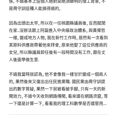
係, 不過基本上這個人絕對是絕頂聰明的理工背景, 不
是周守訓這種人能搞得過的,
因為出頭出太早, 所以在一任桃園縣議員後, 反而賦閒
在家..沒辦法跟上阿扁進入中央級政治體系, 與黃偉哲
一樣, 變成地方人物, 我在新竹工作時, 居然有一次看到
某原料供應商帶著他來拜會, 原來他娶了這位供應商的
女兒, 所以縣議員卸任後有一段時間沒有工作, 跟在丈
人後面學做生意.
不過我當時就認為, 他不會像我一樣甘於變成一個商人
的, 果然後來又復出出任民進黨職. 國民黨由周守訓提
出的數字質疑, 果然一下就被看破手腳, 只有一天的新
聞效力, 不過今天收到網路傳聞, 看來還在網路流竄, 等
一下還是計算一下, 看看我的理工科數學是否還管用…