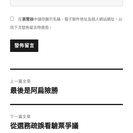
在
瀏覽器
中儲存顯示名稱、電子郵件地址及個人網站網址，以
供下次發佈留言時使用。
文
上一篇文章
章
最後是阿扁險勝
上
一
導
篇
覽
文
下一篇文章
章:
從選務疏誤看驗票爭議
下