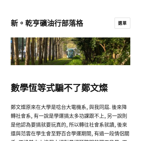
新。乾亨礦油行部落格
選單
數學恆等式騙不了鄭文燦
鄭文燦原來在大學是唸台大電機系, 與我同屆. 後來降
轉社會系, 有一說是學運搞太多功課跟不上, 另一說則
是他認為要搞就要玩真的, 所以轉往社會系就讀, 後來
還與范雲在學生會至野百合學運期間, 有過一段情侶關