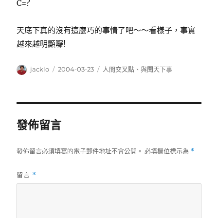
C=?
天底下真的沒有這麼巧的事情了吧～～看樣子，事實
越來越明顯囉!
作
發
分
jacklo
2004-03-23
人間交叉點
、
與聞天下事
者
佈
類
日
期:
發佈留言
發佈留言必須填寫的電子郵件地址不會公開。
必填欄位標示為
*
留言
*