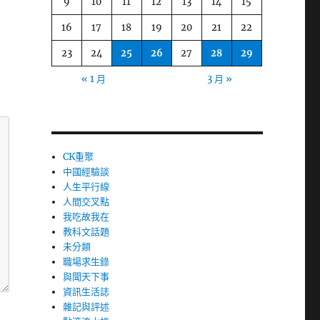
9
10
11
12
13
14
15
16
17
18
19
20
21
22
23
24
25
26
27
28
29
« 1 月
3 月 »
CK重聚
中國經驗談
人生平行線
人間交叉點
我吃故我在
教科文話題
未分類
職場求生錄
與聞天下事
資訊生活誌
雜記與評述