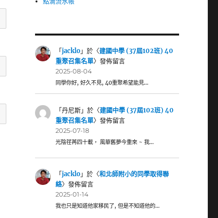
點滴流水帳
「
jacklo
」於〈
建國中學 (37屆102班) 40
重聚召集名單
〉發佈留言
2025-08-04
同學你好, 好久不見, 40重聚希望能見…
「
丹尼斯
」於〈
建國中學 (37屆102班) 40
重聚召集名單
〉發佈留言
2025-07-18
光陰荏苒四十載， 風華舊夢今重來 ~ 我…
「
jacklo
」於〈
和北師附小的同學取得聯
絡
〉發佈留言
2025-01-14
我也只是知道他家移民了, 但是不知道他的…