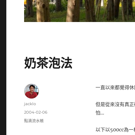
奶茶泡法
一直以來都覺得休閒
作
jacklo
但是從來沒有真正
者
發
2004-02-06
怕…
佈
分
點滴流水帳
日
類
以下以500cc為一
期: