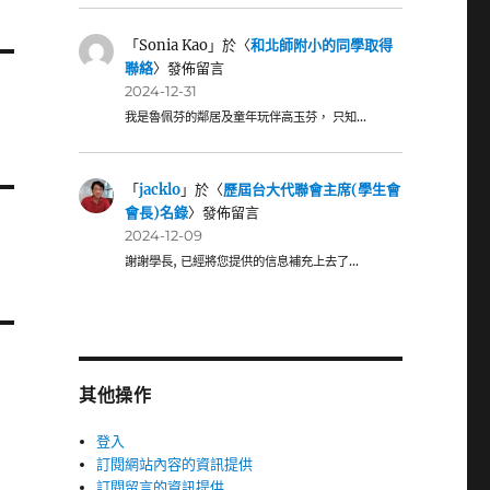
「
Sonia Kao
」於〈
和北師附小的同學取得
聯絡
〉發佈留言
2024-12-31
我是魯佩芬的鄰居及童年玩伴高玉芬， 只知…
「
jacklo
」於〈
歷屆台大代聯會主席(學生會
會長)名錄
〉發佈留言
2024-12-09
謝謝學長, 已經將您提供的信息補充上去了…
其他操作
登入
訂閱網站內容的資訊提供
訂閱留言的資訊提供