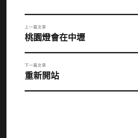
文
上一篇文章
章
桃園燈會在中壢
上
一
導
篇
覽
文
下一篇文章
章:
重新開站
下
一
篇
文
章: