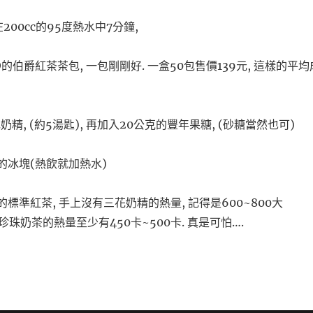
200cc的95度熱水中7分鐘,
O的伯爵紅茶茶包, 一包剛剛好. 一盒50包售價139元, 這樣的平均
精, (約5湯匙), 再加入20公克的豐年果糖, (砂糖當然也可)
c的冰塊(熱飲就加熱水)
的標準紅茶, 手上沒有三花奶精的熱量, 記得是600~800大
杯珍珠奶茶的熱量至少有450卡~500卡. 真是可怕….